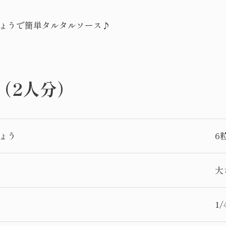
ょうで簡単タルタルソース♪
 （2人分）
ょう
6
大
1/