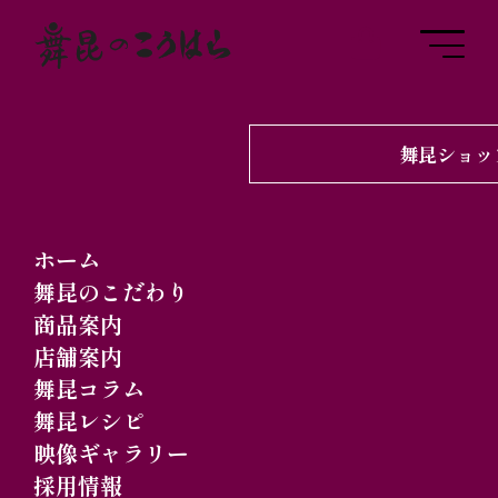
舞昆ショッ
2024.11.07
舞昆コラム
「ふくしまてんこもり
ホーム
EXPO 2024」と「舞
舞昆のこだわり
商品案内
昆」 ～防犯・防災と暮
店舗案内
らしを支える備蓄食～
舞昆コラム
舞昆レシピ
の巻
映像ギャラリー
採用情報