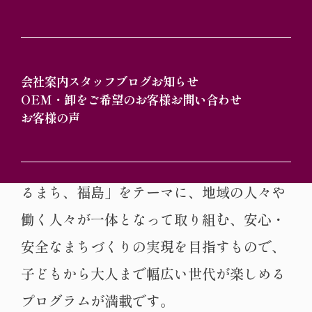
会社案内
スタッフブログ
お知らせ
令和6年11月17日（日曜日）、大阪市福島
OEM・卸をご希望のお客様
お問い合わせ
区の福島公園にて「ふくしまてんこもり
お客様の声
EXPO 2024」が開催されます。このイベン
トは「これまでも、これからも、安心でき
るまち、福島」をテーマに、地域の人々や
働く人々が一体となって取り組む、安心・
安全なまちづくりの実現を目指すもので、
子どもから大人まで幅広い世代が楽しめる
プログラムが満載です。