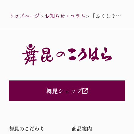
トップページ
＞
お知らせ・コラム
＞
「ふくしまて
んこもり
EXPO 2024」
と「舞昆」 ～
防犯・防災と
暮らしを支え
る備蓄食～の
巻
舞昆ショップ
舞昆のこだわり
商品案内