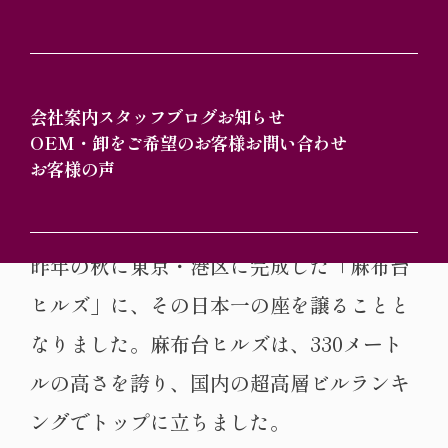
大阪市阿倍野区にそびえ立つ「あべのハル
カス」は、2014年の開業以来、日本一高い
ビルとしてその名を広く知られてきまし
会社案内
スタッフブログ
お知らせ
OEM・卸をご希望のお客様
お問い合わせ
た。高さ300メートル、地上60階建てのこ
お客様の声
の超高層ビルは、大阪のランドマークとし
て多くの人々に愛されています。しかし、
昨年の秋に東京・港区に完成した「麻布台
ヒルズ」に、その日本一の座を譲ることと
なりました。麻布台ヒルズは、330メート
ルの高さを誇り、国内の超高層ビルランキ
ングでトップに立ちました。