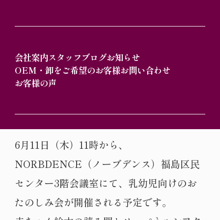
梅雨の気配が少しずつ近づき、空模様が変
わりやすい季節になりました。そんな時期
こそ、室内でゆったりと楽しめる時間がう
会社案内
スタッフブログ
お知らせ
OEM・卸をご希望のお客様
お問い合わせ
れしいものですね。今回は、親子でほっと
お客様の声
心が和らぐイベント「ま～るま～るのおた
のしみかい」をご紹介いたします。
6月11日（木）11時から、
NORBDENCE（ノーブデンス）福島区民
センター3階会議室にて、乳幼児向けのお
たのしみ会が開催される予定です。