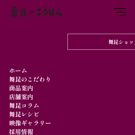
舞昆ショッ
2026.05.26
舞昆コラム
「福島のおたのしみ会
ホーム
の帰り道は、舞昆でほ
舞昆のこだわり
商品案内
っこり」の巻
店舗案内
舞昆コラム
舞昆レシピ
映像ギャラリー
採用情報