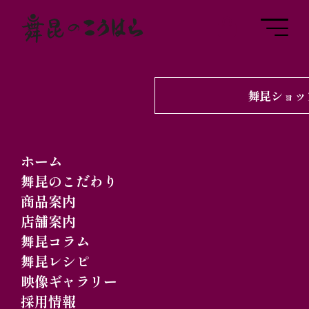
舞昆ショッ
2025.08.03
舞昆コラム
「天王寺ナイトZOOと
ホーム
舞昆の夏」の巻
舞昆のこだわり
商品案内
店舗案内
舞昆コラム
舞昆レシピ
映像ギャラリー
大阪・天王寺にある天王寺動物園では、本
採用情報