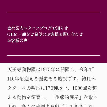
年8月・9月の特定日に「ナイトZOO」が開
催されます。ライトアップされた園内で、
ホッキョクグマや夜行性動物舎、爬虫類生
会社案内
スタッフブログ
お知らせ
態館アイファーなどを夜間観覧でき、昼間
OEM・卸をご希望のお客様
お問い合わせ
お客様の声
とは違った動物の生態をより深く理解して
いただけるでしょう。
天王寺動物園は1915年に開園し、今年で
110年を迎える歴史ある施設です。約11ヘ
クタールの敷地に170種以上、1000点を超
える動物を飼育し、「生態的展示」を取り
入れ、多くの来園者を魅了してきました。