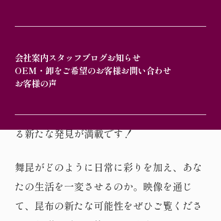
食べて満足！体にも嬉しいご飯のおとも
「舞昆」。その魅力は、ただの食品にとど
会社案内
スタッフブログ
お知らせ
OEM・卸をご希望のお客様
お問い合わせ
まりません。私たちは、お客様の生活を豊
お客様の声
かにする“あるもの”に着目し、取材が入り
ました。その内容は、あなたの想像を超え
る新たな発見が満載です！
舞昆がどのように日常に彩りを加え、あな
たの生活を一変させるのか。映像を通じ
て、昆布の新たな可能性をぜひご覧くださ