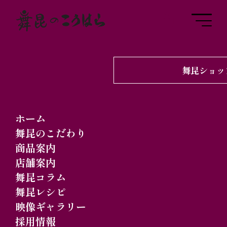
舞昆ショッ
2025.02.27
メディア掲載
2月27日 WBS（ワー
ホーム
ルドビジネスサテライ
舞昆のこだわり
商品案内
ト）| テレビ東京 昆布
店舗案内
の可能性を世界に！
舞昆コラム
舞昆レシピ
映像ギャラリー
採用情報